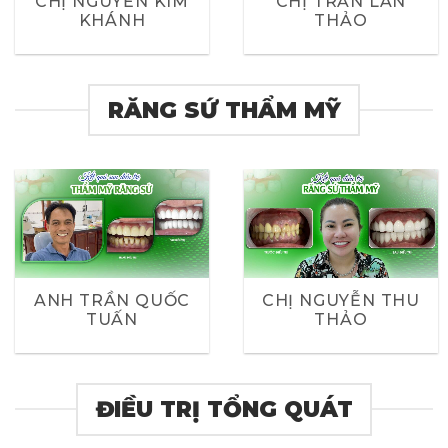
CHỊ NGUYỄN KIM
CHỊ TRẦN LAN
KHÁNH
THẢO
RĂNG SỨ THẨM MỸ
ANH TRẦN QUỐC
CHỊ NGUYỄN THU
TUẤN
THẢO
ĐIỀU TRỊ TỔNG QUÁT