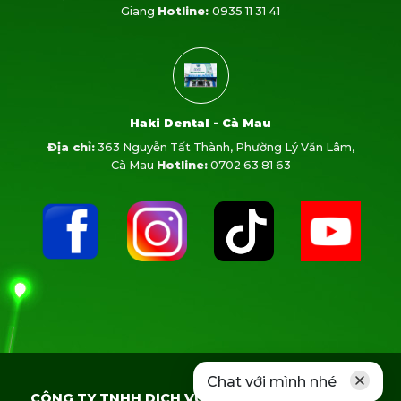
Giang
Hotline:
0935 11 31 41
Haki Dental - Cà Mau
Địa chỉ:
363 Nguyễn Tất Thành, Phường Lý Văn Lâm,
Cà Mau
Hotline:
0702 63 81 63
Chat với mình nhé
CÔNG TY TNHH DỊCH VỤ Y KHOA HAKI DENTAL -