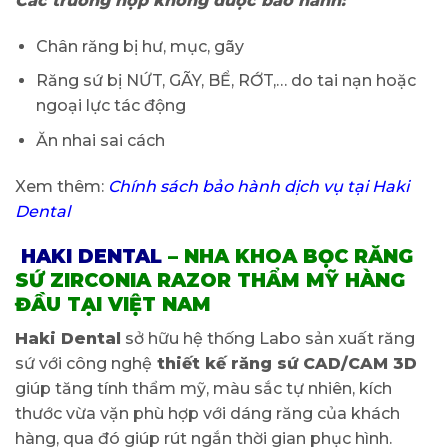
Các trường hợp không được bảo hành:
Chân răng bị hư, mục, gãy
Răng sứ bị NỨT, GÃY, BỂ, RỚT,… do tai nạn hoặc
ngoại lực tác động
Ăn nhai sai cách
Xem thêm:
Chính sách bảo hành dịch vụ tại Haki
Dental
HAKI DENTAL
– NHA KHOA BỌC RĂNG
SỨ ZIRCONIA RAZOR THẨM MỸ HÀNG
ĐẦU TẠI VIỆT NAM
Haki Dental
sở hữu hệ thống Labo sản xuất răng
sứ với công nghệ
thiết kế răng sứ CAD/CAM 3D
giúp tăng tính thẩm mỹ, màu sắc tự nhiên, kích
thước vừa vặn phù hợp với dáng răng của khách
hàng, qua đó giúp rút ngắn thời gian phục hình.