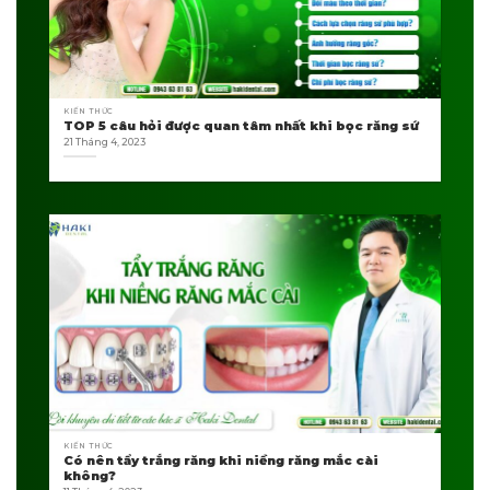
KIẾN THỨC
TOP 5 câu hỏi được quan tâm nhất khi bọc răng sứ
21 Tháng 4, 2023
KIẾN THỨC
Có nên tẩy trắng răng khi niềng răng mắc cài
không?