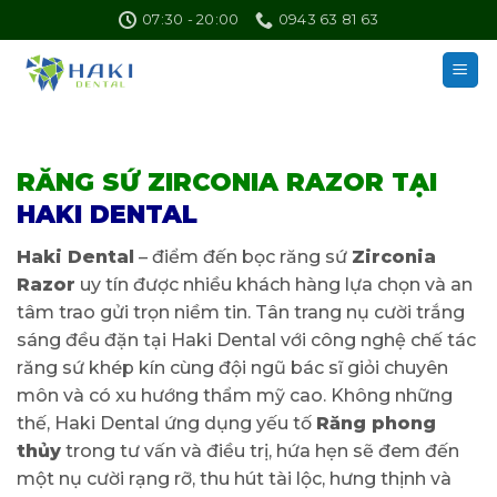
Skip
07:30 - 20:00
0943 63 81 63
to
content
RĂNG SỨ ZIRCONIA RAZOR TẠI
HAKI DENTAL
Haki Dental
– điểm đến bọc răng sứ
Zirconia
Razor
uy tín được nhiều khách hàng lựa chọn và an
tâm trao gửi trọn niềm tin. Tân trang nụ cười trắng
sáng đều đặn tại Haki Dental với công nghệ chế tác
răng sứ khép kín cùng đội ngũ bác sĩ giỏi chuyên
môn và có xu hướng thẩm mỹ cao. Không những
thế, Haki Dental ứng dụng yếu tố
Răng phong
thủy
trong tư vấn và điều trị, hứa hẹn sẽ đem đến
một nụ cười rạng rỡ, thu hút tài lộc, hưng thịnh và