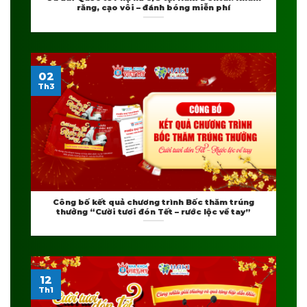
răng, cạo vôi – đánh bóng miễn phí
02
Th3
Công bố kết quả chương trình Bốc thăm trúng
thưởng “Cười tươi đón Tết – rước lộc về tay”
12
Th1