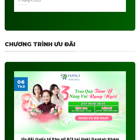
11 Tháng 4, 2023
CHƯƠNG TRÌNH ƯU ĐÃI
06
Th3
Ưu đãi Quốc tế Phụ nữ 8/3 tại Haki Dental: Khám