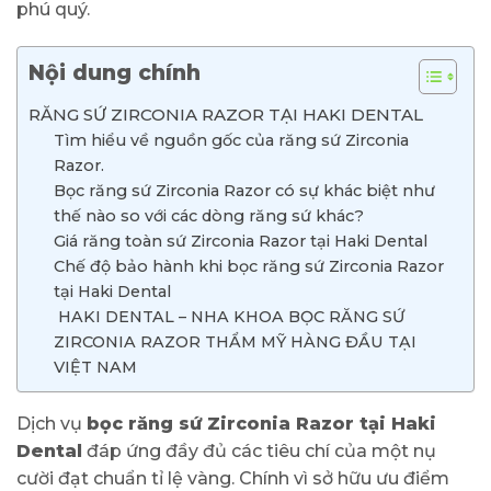
phú quý.
Nội dung chính
RĂNG SỨ ZIRCONIA RAZOR TẠI HAKI DENTAL
Tìm hiểu về nguồn gốc của răng sứ Zirconia
Razor.
Bọc răng sứ Zirconia Razor có sự khác biệt như
thế nào so với các dòng răng sứ khác?
Giá răng toàn sứ Zirconia Razor tại Haki Dental
Chế độ bảo hành khi bọc răng sứ Zirconia Razor
tại Haki Dental
HAKI DENTAL – NHA KHOA BỌC RĂNG SỨ
ZIRCONIA RAZOR THẨM MỸ HÀNG ĐẦU TẠI
VIỆT NAM
Dịch vụ
bọc răng sứ Zirconia Razor tại Haki
Dental
đáp ứng đầy đủ các tiêu chí của một nụ
cười đạt chuẩn tỉ lệ vàng. Chính vì sở hữu ưu điểm