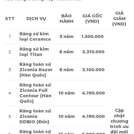
GIÁ
BẢO
GIÁ GỐC
STT
DỊCH VỤ
GIẢM
HÀNH
(VND)
(VND)
Răng sứ kim
1
5 năm
1.300.000
loại Ceramco
Răng sứ kim
2
8 năm
2.310.000
loại Titan
Răng toàn sứ
3
Ziconia Razor
8 năm
3.100.000
(Hàn Quốc)
Răng toàn sứ
Ziconia Full
4
10 năm
4.190.000
Contour (Hàn
Quốc)
Cập
Răng toàn sứ
nhật
5
Ziconia
10 năm
4.190.000
chương
DDBIO (Đức)
trình ưu
Răng toàn sứ
đãi mới