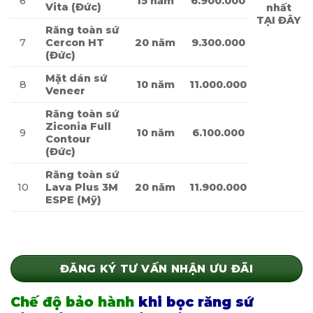
6
15 năm
6.900.000
Vita (Đức)
nhất
TẠI ĐÂY
Răng toàn sứ
7
Cercon HT
20 năm
9.300.000
(Đức)
Mặt dán sứ
8
10 năm
11.000.000
Veneer
Răng toàn sứ
Ziconia Full
9
10 năm
6.100.000
Contour
(Đức)
Răng toàn sứ
10
Lava Plus 3M
20 năm
11.900.000
ESPE (Mỹ)
ĐĂNG KÝ TƯ VẤN NHẬN ƯU ĐÃI
Chế độ bảo hành
khi bọc
răng sứ