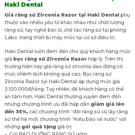
Haki Dental
Giá răng sứ Zirconia Razor tại Haki Dental
phụ
thuộc vào nhiều yếu tố khác nhau như: chất lượng
răng sứ, tay nghề bác sĩ, chế tác răng sứ tại phòng
Labo, trang thiết bị máy móc tại cơ sở điều trị.
Haki Dental luôn đem đến cho quý khách hàng mức
giá
bọc răng sứ Zirconia Razor
hợp lý. Trên thị
trường hiện nay giá răng sứ zirconia dao động có
mức chênh lệch không quá cao. Bọc răng sứ
Zirconia Razor tại Haki Dental áp dụng mức giá
3.100.000đ/răng. Tuy nhiên, để khách hàng có thể
an tâm hơn, Haki Dental thường xuyên đem đến
những chương trình ưu đãi hấp dẫn
giảm giá lên
đến 35%,
các chương trình “đổi răng sứ cũ lấy răng
sứ thế hệ mới, chương trình “Kiều bào về nước” với
những
gói quà tặng
giá trị:
– Gói BẢO DƯỠNG RĂNG SỨ gồm: