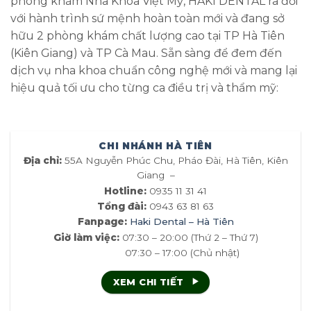
phòng khám Nha Khoa Việt Mỹ, HAKI DENTAL ra đời
với hành trình sứ mệnh hoàn toàn mới và đang sở
hữu 2 phòng khám chất lượng cao tại TP Hà Tiên
(Kiên Giang) và TP Cà Mau. Sẵn sàng để đem đến
dịch vụ nha khoa chuẩn công nghệ mới và mang lại
hiệu quả tối ưu cho từng ca điều trị và thẩm mỹ:
CHI NHÁNH HÀ TIÊN
Địa chỉ:
55A Nguyễn Phúc Chu, Pháo Đài, Hà Tiên, Kiên
Giang –
Hotline:
0935 11 31 41
Tổng đài:
0943 63 81 63
Fanpage:
Haki Dental – Hà Tiên
Giờ làm việc:
07:30 – 20:00 (Thứ 2 – Thứ 7)
07:30 – 17:00 (Chủ nhật)
XEM CHI TIẾT