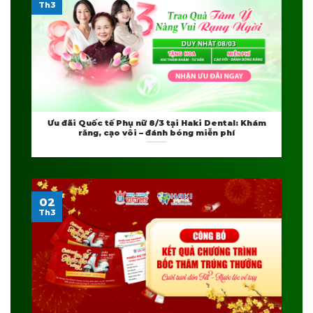
Th3
Ưu đãi Quốc tế Phụ nữ 8/3 tại Haki Dental: Khám
răng, cạo vôi – đánh bóng miễn phí
02
Th3