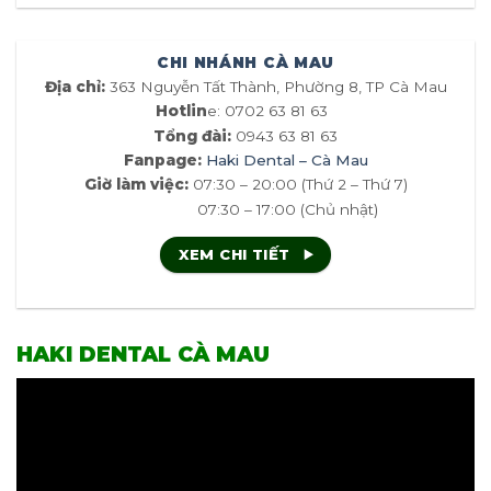
CHI NHÁNH CÀ MAU
Địa chỉ:
363 Nguyễn Tất Thành, Phường 8, TP Cà Mau
Hotlin
e: 0702 63 81 63
Tổng đài:
0943 63 81 63
Fanpage:
Haki Dental – Cà Mau
Giờ làm việc:
07:30 – 20:00 (Thứ 2 – Thứ 7)
07:30 – 17:00 (Chủ nhật)
XEM CHI TIẾT
HAKI DENTAL CÀ MAU