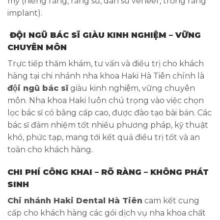
mỹ (niềng răng, răng sứ, dán sứ veneer, trồng răng
implant).
ĐỘI NGŨ BÁC SĨ GIÀU KINH NGHIỆM – VỮNG
CHUYÊN MÔN
Trực tiếp thăm khám, tư vấn và điều trị cho khách
hàng tại chi nhánh nha khoa Haki Hà Tiên chính là
đội ngũ bác sĩ
giàu kinh nghiệm, vững chuyên
môn. Nha khoa Haki luôn chú trọng vào việc chọn
lọc bác sĩ có bằng cấp cao, được đào tạo bài bản. Các
bác sĩ đảm nhiệm tốt nhiều phương pháp, kỹ thuật
khó, phức tạp, mang tới kết quả điều trị tốt và an
toàn cho khách hàng.
CHI PHÍ CÔNG KHAI – RÕ RÀNG – KHÔNG PHÁT
SINH
Chi nhánh Haki Dental
Hà Tiên
cam kết cung
cấp cho khách hàng các gói dịch vụ nha khoa chất