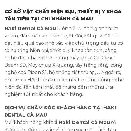
CƠ SỞ VẬT CHẤT HIỆN ĐẠI, THIẾT BỊ Y KHOA
TÂN TIẾN TẠI CHI NHÁNH CÀ MAU
Haki Dental Cà Mau
luôn tối ưu thời gian thăm
khám, đảm bảo an toàn tuyệt đối, kết quả điều trị
đạt hiệu quả cao nhờ vào việc chú trọng đầu tư cơ
sở hạ tầng hiện đại, thiết bị y khoa tân tiến, công
nghệ đột phá với: hệ thống máy chụp CT Cone
Beam 3D, Máy chụp X-quang, tẩy trắng răng công
nghệ cao Pioon S1, hệ thống tiệt trùng,…. Ngoài ra,
nha khoa HAKI liên tục cập nhật những công nghệ
hiện đại tân tiến nhất để mang đến những trải
nghiệm tốt nhất cho khách hàng.
DỊCH VỤ CHĂM SÓC KHÁCH HÀNG TẠI HAKI
DENTAL CÀ MAU
Mỗi khách hàng khi tới
Haki Dental Cà Mau
sẽ
được tiếp đón, tư vấn và chăm sóc một cách tận