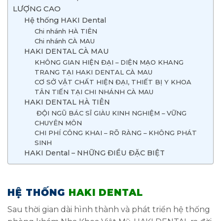
LƯỢNG CAO
Hệ thống HAKI Dental
Chi nhánh HÀ TIÊN
Chi nhánh CÀ MAU
HAKI DENTAL CÀ MAU
KHÔNG GIAN HIỆN ĐẠI – DIỆN MẠO KHANG
TRANG TẠI HAKI DENTAL CÀ MAU
CƠ SỞ VẬT CHẤT HIỆN ĐẠI, THIẾT BỊ Y KHOA
TÂN TIẾN TẠI CHI NHÁNH CÀ MAU
HAKI DENTAL HÀ TIÊN
ĐỘI NGŨ BÁC SĨ GIÀU KINH NGHIỆM – VỮNG
CHUYÊN MÔN
CHI PHÍ CÔNG KHAI – RÕ RÀNG – KHÔNG PHÁT
SINH
HAKI Dental – NHỮNG ĐIỀU ĐẶC BIỆT
HỆ THỐNG
HAKI DENTAL
Sau thời gian dài hình thành và phát triển hệ thống