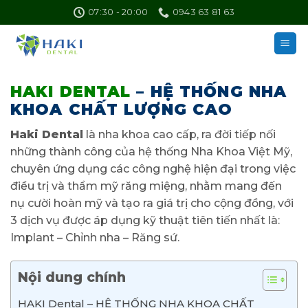
Skip
07:30 - 20:00
0943 63 81 63
to
content
HAKI DENTAL
– HỆ THỐNG NHA
KHOA CHẤT LƯỢNG CAO
Haki Dental
là nha khoa cao cấp, ra đời tiếp nối
những thành công của hệ thống Nha Khoa Việt Mỹ,
chuyên ứng dụng các công nghệ hiện đại trong việc
điều trị và thẩm mỹ răng miệng, nhằm mang đến
nụ cười hoàn mỹ và tạo ra giá trị cho cộng đồng, với
3 dịch vụ được áp dụng kỹ thuật tiên tiến nhất là:
Implant – Chỉnh nha – Răng sứ.
Nội dung chính
HAKI Dental – HỆ THỐNG NHA KHOA CHẤT