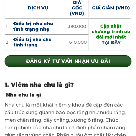
GIÁ
DỊCH VỤ
GỐC
GIÁ GIẢM (VND)
(VND)
Điều trị nha chu
Cập nhật
1
390.000
tình trạng nhẹ
chương trình ưu
đãi mới nhất
Điều trị nha chu
2
610.000
TẠI ĐÂY
tình trạng
ĐĂNG KÝ TƯ VẤN NHẬN ƯU ĐÃI
1. Viêm nha chu là gì?
Nha chu là gì
Nha chu là một khái niệm y khoa đề cập đến các
cấu trúc xung quanh bao bọc răng như nướu răng,
men chân răng, dây chằng, xương ổ răng. Chức
năng chính của nha chu là cố định phần chân răng,
giúp răng vững chắc. Phần nướu ôm chặt lấy chân