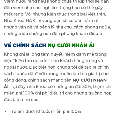
Viêm nướu răng nếu không chữa trị kịp thời sẽ dẫn
đến viêm nha chu, nghiêm trọng hơn có thể gây
mất răng. Với những kiến thức trong bài viết trên,
Nha Khoa HAKI hi vọng bạn sẽ cơ bản nắm rõ
những vấn đề về bệnh lý nha chu, cách phòng ngừa,
những triệu chứng nên đến phòng khám điều trị.
VỀ CHÍNH SÁCH
NỤ CƯỜI NHÂN ÁI
Không chỉ là lòng tâm huyết, niềm đam mê trong
việc “kiến tạo nụ cười” cho khách hàng trong và
ngoài nước. Đặc biệt hơn, chúng tôi đã tạo ra chính
sách “quốc dân” với mong muốn lan tỏa giá trị cho
cộng đồng, chính sách mang tên
NỤ CƯỜI NHÂN
ÁI
. Tại đây, nha khoa có những ưu đãi 50%, thậm chí
miễn phí 100% chi phí điều trị cho những trường hợp
đặc biệt như sau:
Trẻ em dưới 10 tuổi: miễn phí 100%