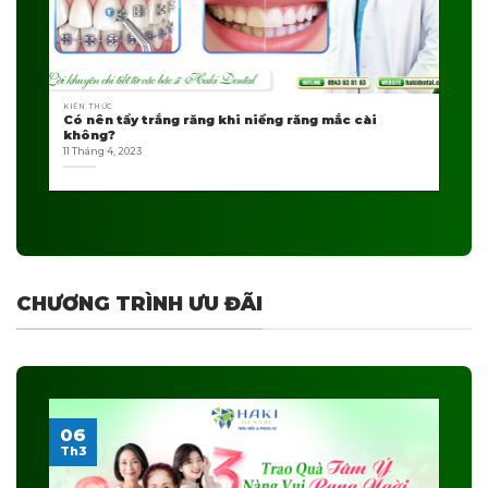
KIẾN THỨC
Có nên tẩy trắng răng khi niềng răng mắc cài
không?
11 Tháng 4, 2023
CHƯƠNG TRÌNH ƯU ĐÃI
06
Th3