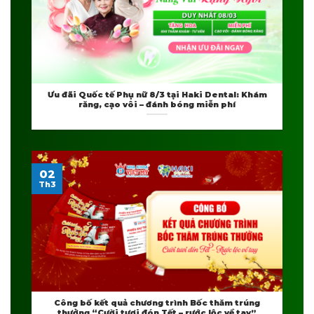
Ưu đãi Quốc tế Phụ nữ 8/3 tại Haki Dental: Khám
răng, cạo vôi – đánh bóng miễn phí
02
Th3
Công bố kết quả chương trình Bốc thăm trúng
thưởng “Cười tươi đón Tết – rước lộc về tay”