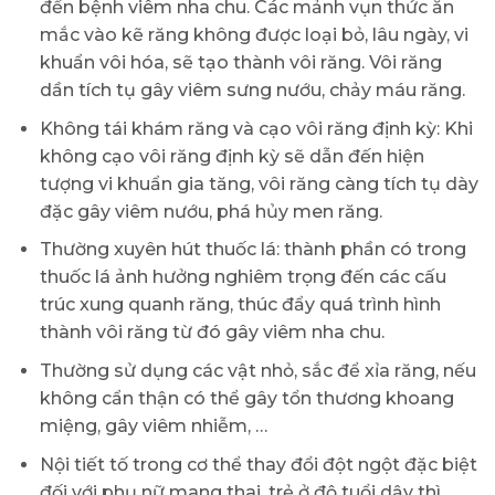
đến bệnh viêm nha chu. Các mảnh vụn thức ăn
mắc vào kẽ răng không được loại bỏ, lâu ngày, vi
khuẩn vôi hóa, sẽ tạo thành vôi răng. Vôi răng
dần tích tụ gây viêm sưng nướu, chảy máu răng.
Không tái khám răng và cạo vôi răng định kỳ: Khi
không cạo vôi răng định kỳ sẽ dẫn đến hiện
tượng vi khuẩn gia tăng, vôi răng càng tích tụ dày
đặc gây viêm nướu, phá hủy men răng.
Thường xuyên hút thuốc lá: thành phần có trong
thuốc lá ảnh hưởng nghiêm trọng đến các cấu
trúc xung quanh răng, thúc đẩy quá trình hình
thành vôi răng từ đó gây viêm nha chu.
Thường sử dụng các vật nhỏ, sắc để xỉa răng, nếu
không cẩn thận có thể gây tổn thương khoang
miệng, gây viêm nhiễm, …
Nội tiết tố trong cơ thể thay đổi đột ngột đặc biệt
đối với phụ nữ mang thai, trẻ ở độ tuổi dậy thì.