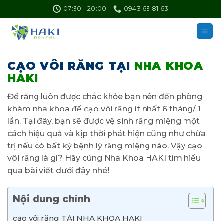
Skip
07:30 - 20:00
0943 63 81 63
to
content
CẠO VÔI RĂNG TẠI
NHA KHOA
HAKI
Để răng luôn được chắc khỏe bạn nên đến phòng
khám nha khoa để cạo vôi răng ít nhất 6 tháng/ 1
lần. Tại đây, bạn sẽ được vệ sinh răng miệng một
cách hiệu quả và kịp thời phát hiện cũng như chữa
trị nếu có bất kỳ bệnh lý răng miệng nào. Vậy cạo
vôi răng là gì? Hãy cùng Nha Khoa HAKI tìm hiểu
qua bài viết dưới đây nhé!!
Nội dung chính
cạo vôi răng TẠI NHA KHOA HAKI