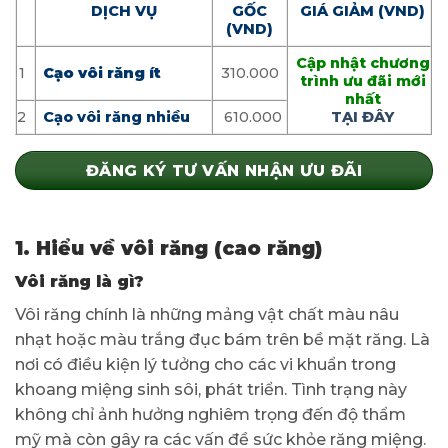
DỊCH VỤ
GỐC
GIÁ GIẢM (VND)
(VND)
Cập nhật chương
1
Cạo vôi răng ít
310.000
trình ưu đãi mới
nhất
2
Cạo vôi răng nhiều
610.000
TẠI ĐÂY
ĐĂNG KÝ TƯ VẤN NHẬN ƯU ĐÃI
1
.
Hiểu về vôi răng (cao răng)
Vôi răng là gì?
Vôi răng chính là những mảng vật chất màu nâu
nhạt hoặc màu trắng đục bám trên bề mặt răng. Là
nơi có điều kiện lý tưởng cho các vi khuẩn trong
khoang miệng sinh sôi, phát triển. Tình trạng này
không chỉ ảnh hưởng nghiêm trọng đến độ thẩm
mỹ mà còn gây ra các vấn đề sức khỏe răng miệng.