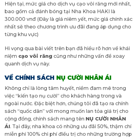
Hiện tại, mức giá cho dịch vụ cạo vôi răng mới nhất,
bao gồm cả đánh bóng tại Nha Khoa HAKI là
300.000 vnđ (Đây là giá niêm yết, mức giá chính xác
nhất sẽ theo chương trình ưu đãi đang áp dụng cho
từng khu vực)
Hi vọng qua bài viết trên bạn đã hiểu rõ hơn về khái
niệm
cạo vôi răng
cũng như những vấn đề xoay
quanh dịch vụ này.
VỀ CHÍNH SÁCH
NỤ CƯỜI NHÂN ÁI
Không chỉ là lòng tâm huyết, niềm đam mê trong
việc “kiến tạo nụ cười” cho khách hàng trong và
ngoài nước. Đặc biệt hơn, chúng tôi đã tạo ra chính
sách “quốc dân” với mong muốn lan tỏa giá trị cho
cộng đồng, chính sách mang tên
NỤ CƯỜI NHÂN
ÁI
. Tại đây, nha khoa có những ưu đãi 50%, thậm chí
miễn phí 100% chi phí điều trị cho những trường hợp