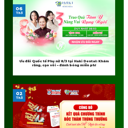
06
Th3
Ưu đãi Quốc tế Phụ nữ 8/3 tại Haki Dental: Khám
răng, cạo vôi – đánh bóng miễn phí
02
Th3