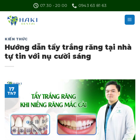
Skip
07:30 - 20:00
0943 63 81 63
to
content
KIẾN THỨC
Hướng dẫn tẩy trắng răng tại nhà
tự tin với nụ cười sáng
17
Th7