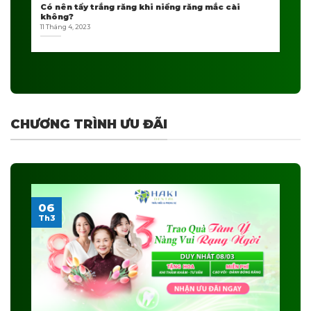
Có nên tẩy trắng răng khi niềng răng mắc cài
không?
11 Tháng 4, 2023
CHƯƠNG TRÌNH ƯU ĐÃI
06
Th3