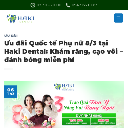
Skip
07:30 - 20:00
0943 63 81 63
to
content
ƯU ĐÃI
Ưu đãi Quốc tế Phụ nữ 8/3 tại
Haki Dental: Khám răng, cạo vôi –
đánh bóng miễn phí
06
Th3