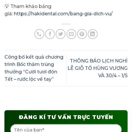
💡 Tham khảo bảng
giá:
https://hakidental.com/bang-gia-dich-vu/
Công bố kết quả chương
THÔNG BÁO LỊCH NGHỈ
trình Bốc thăm trúng
LỄ GIỖ TỔ HÙNG VƯƠNG
thưởng “Cười tươi đón
VÀ 30/4 – 1/5
Tết – rước lộc về tay”
ĐĂNG KÍ TƯ VẤN TRỰC TUYẾN