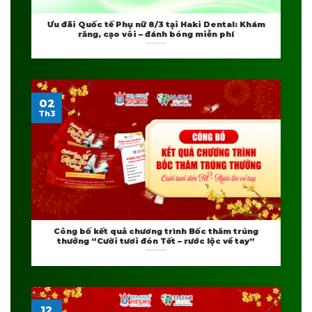
Ưu đãi Quốc tế Phụ nữ 8/3 tại Haki Dental: Khám
răng, cạo vôi – đánh bóng miễn phí
02
Th3
Công bố kết quả chương trình Bốc thăm trúng
thưởng “Cười tươi đón Tết – rước lộc về tay”
12