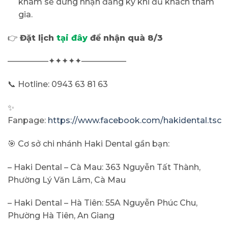
khám sẽ dừng nhận đăng ký khi đủ khách tham
gia.
👉
Đặt lịch
tại đây
để nhận quà 8/3
—————✦✦✦✦✦—————–
📞 Hotline: 0943 63 81 63
✨
Fanpage:
https://www.facebook.com/hakidental.tsc
️🎯 Cơ sở chi nhánh Haki Dental gần bạn:
– Haki Dental – Cà Mau: 363 Nguyễn Tất Thành,
Phường Lý Văn Lâm, Cà Mau
– Haki Dental – Hà Tiên: 55A Nguyễn Phúc Chu,
Phường Hà Tiên, An Giang