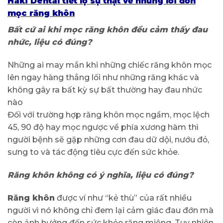
Haki Dental tiết lộ sự thật về những lời đồn
mọc răng khôn
Bất cứ ai khi mọc răng khôn đều cảm thấy đau
nhức, liệu có đúng?
Những ai may mắn khi những chiếc răng khôn mọc
lên ngay hàng thẳng lối như những răng khác và
không gây ra bất kỳ sự bất thường hay đau nhức
nào
Đối với trường hợp răng khôn mọc ngầm, mọc lệch
45, 90 độ hay mọc ngược về phía xương hàm thì
người bệnh sẽ gặp những cơn đau dữ dội, nướu đỏ,
sưng to và tác động tiêu cực đến sức khỏe.
Răng khôn không có ý nghĩa, liệu có đúng?
Răng khôn
được ví như “kẻ thù” của rất nhiều
người vì nó không chỉ đem lại cảm giác đau đớn mà
còn ảnh hưởng đến sức khỏe răng miệng. Tuy nhiên,