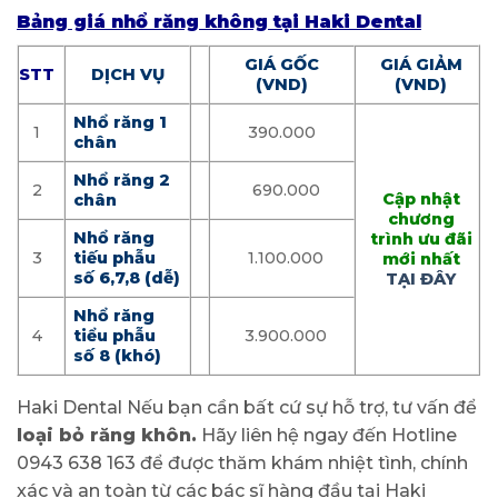
Bảng giá nhổ răng không tại Haki Dental
GIÁ GỐC
GIÁ GIẢM
STT
DỊCH VỤ
(VND)
(VND)
Nhổ răng 1
1
390.000
chân
Nhổ răng 2
2
690.000
Cập nhật
chân
chương
Nhổ răng
trình ưu đãi
3
tiếu phẫu
1.100.000
mới nhất
số 6,7,8 (dễ)
TẠI ĐÂY
Nhổ răng
4
tiểu phẫu
3.900.000
số 8 (khó)
Haki Dental Nếu bạn cần bất cứ sự hỗ trợ, tư vấn để
loại bỏ răng khôn.
Hãy liên hệ ngay đến Hotline
0943 638 163 để được thăm khám nhiệt tình, chính
xác và an toàn từ các bác sĩ hàng đầu tại Haki