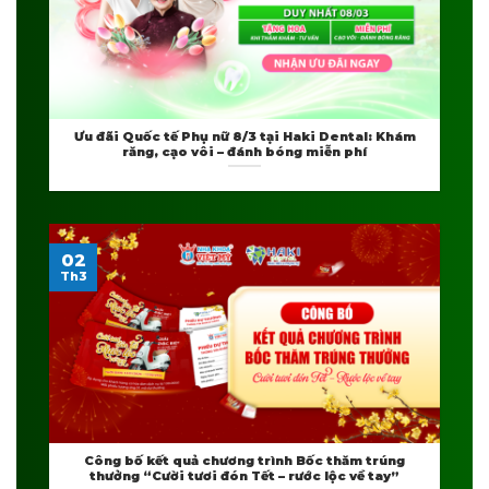
Ưu đãi Quốc tế Phụ nữ 8/3 tại Haki Dental: Khám
răng, cạo vôi – đánh bóng miễn phí
02
Th3
Công bố kết quả chương trình Bốc thăm trúng
thưởng “Cười tươi đón Tết – rước lộc về tay”