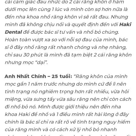
cái cảm giác đau nhức do 2 cái răng khôn ở hàm
dưới mọc lên cùng 1 lúc và mình còn sợ hơn nữa là
đến nha khoa nhổ răng khôn vì sẽ rất đau. Nhưng
mình đã không chịu nổi và quyết định đến với
Haki
Dental
để được bác sĩ tư vấn và nhổ bỏ chúng.
Hoàn toàn vượt xa so với nỗi sợ đau của mình, bác
sĩ ở đây nhổ răng rất nhanh chóng và nhẹ nhàng,
chỉ sau 30 phút là mình đã tạm biệt 2 cái răng khôn
nhưng mọc “dại”.
Anh Nhất Chính – 25 tuổi:
“Răng khôn của mình
mọc gần 1 năm trước nhưng do mình cứ để lì nên
tình trạng nó nghiêm trọng hơn rất nhiều, vừa hôi
miệng, vừa sưng tấy vừa sâu răng nên chỉ còn cách
đi nhổ bỏ nó. Mình được giới thiệu nên đến nha
khoa Haki để nhổ và 1 điều mình rất hài lòng ở đây
chính là bác sĩ chỉ ra rất rõ về tình trạng nguy hiểm
của răng mình và có cách xử lý nhổ bỏ nhanh