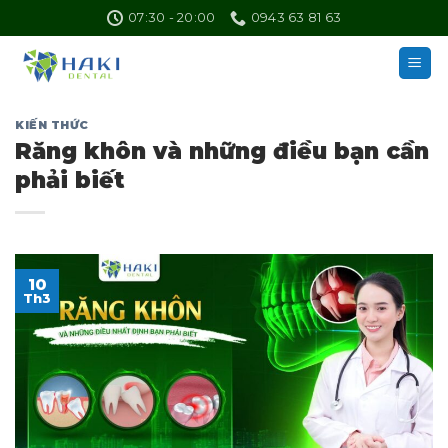
Skip
07:30 - 20:00
0943 63 81 63
to
content
KIẾN THỨC
Răng khôn và những điều bạn cần
phải biết
10
Th3