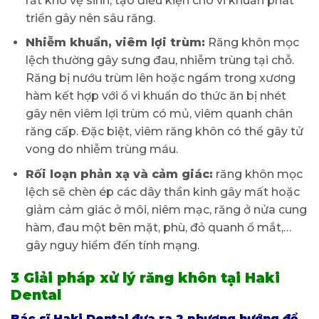
rất khó vệ sinh, tạo điều kiện cho vi khuẩn phát
triển gây nên sâu răng.
Nhiễm khuẩn, viêm lợi trùm:
Răng khôn mọc
lệch thường gây sưng đau, nhiễm trùng tại chỗ.
Răng bị nướu trùm lên hoặc ngầm trong xương
hàm kết hợp với ổ vi khuẩn do thức ăn bị nhét
gây nên viêm lợi trùm có mủ, viêm quanh chân
răng cấp. Đặc biệt, viêm răng khôn có thể gây tử
vong do nhiễm trùng máu.
Rối loạn phản xạ và cảm giác:
răng khôn mọc
lệch sẽ chèn ép các dây thần kinh gây mất hoặc
giảm cảm giác ở môi, niêm mạc, răng ở nửa cung
hàm, đau một bên mặt, phù, đỏ quanh ổ mắt,…
gây nguy hiểm đến tính mạng.
3 Giải pháp xử lý răng khôn tại Haki
Dental
Bác sĩ Haki Dental đưa ra 2 phương hướng để