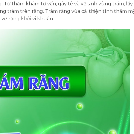
. Từ thăm khám tư vấn, gây tê và vệ sinh vùng trám, lấy
g trám trên răng. Trám răng vừa cải thiện tính thẩm m
 vệ răng khỏi vi khuẩn.