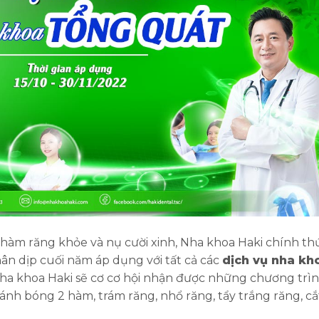
m răng khỏe và nụ cười xinh, Nha khoa Haki chính th
hân dịp cuối năm áp dụng với tất cả các
dịch vụ nha kh
ha khoa Haki sẽ cơ cơ hội nhận được những chương trì
 đánh bóng 2 hàm, trám răng, nhổ răng, tẩy trắng răng, cắ