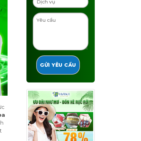
ức
oa
nh
t