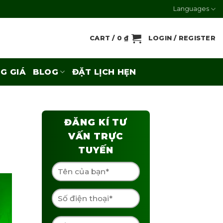
Languages
CART /
0
₫
LOGIN / REGISTER
G GIÁ
BLOG
ĐẶT LỊCH HẸN
ĐĂNG KÍ TƯ
VẤN TRỰC
TUYẾN