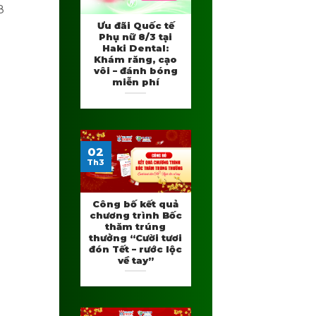
8
Ưu đãi Quốc tế
Phụ nữ 8/3 tại
Haki Dental:
Khám răng, cạo
vôi – đánh bóng
miễn phí
02
Th3
Công bố kết quả
chương trình Bốc
thăm trúng
thưởng “Cười tươi
đón Tết – rước lộc
về tay”