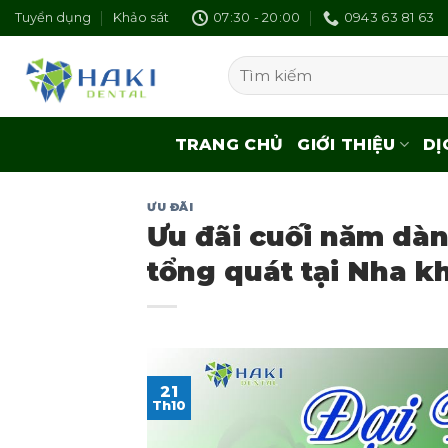
Skip
Tuyển dụng
Khảo sát
07:30 - 20:00
0943 63 81 63
to
content
Search
for:
TRANG CHỦ
GIỚI THIỆU
DỊ
ƯU ĐÃI
Ưu đãi cuối năm dàn
tổng quát tại Nha k
21
Th10