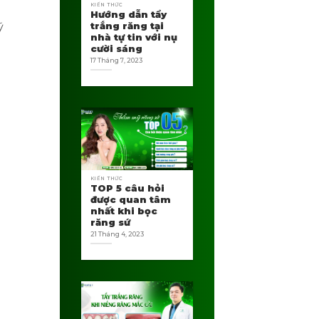
KIẾN THỨC
Hướng dẫn tẩy
ỹ
trắng răng tại
nhà tự tin với nụ
cười sáng
17 Tháng 7, 2023
KIẾN THỨC
TOP 5 câu hỏi
được quan tâm
nhất khi bọc
răng sứ
21 Tháng 4, 2023