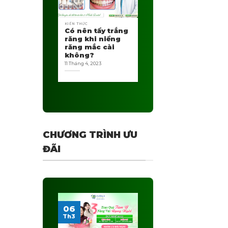
KIẾN THỨC
Có nên tẩy trắng
răng khi niềng
răng mắc cài
không?
11 Tháng 4, 2023
CHƯƠNG TRÌNH ƯU
ĐÃI
06
Th3