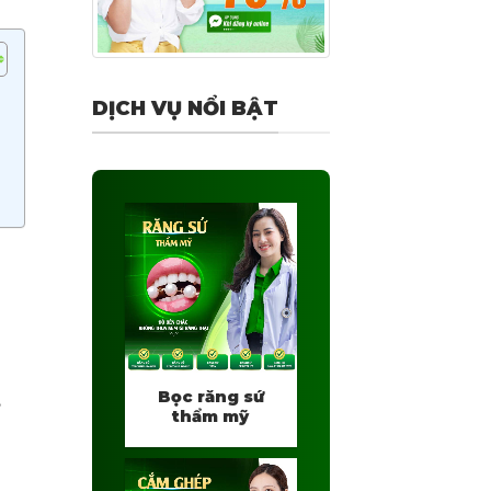
DỊCH VỤ NỔI BẬT
Bọc răng sứ
ừ
thẩm mỹ