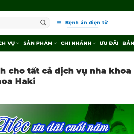
Bệnh án điện tử
CH VỤ
SẢN PHẨM
CHI NHÁNH
ƯU ĐÃI
BẢN
h cho tất cả dịch vụ nha khoa
hoa Haki