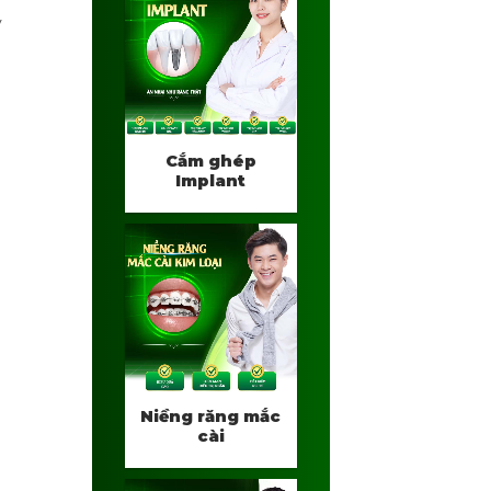
y
Cắm ghép
Implant
Niềng răng mắc
cài